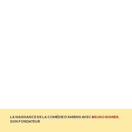
LA NAISSANCE DE LA COMÉDIE D'AMIENS AVEC
BRUNO ROMIER
,
SON FONDATEUR