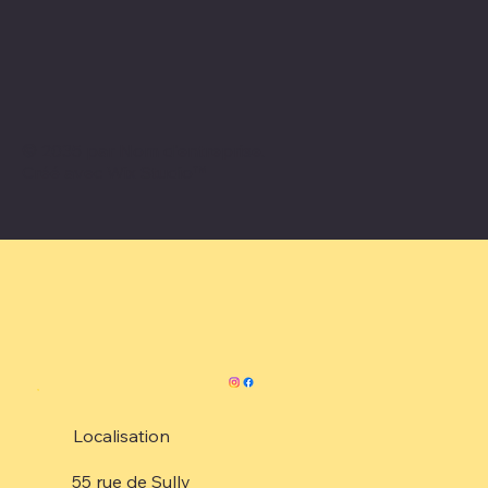
© 2035 par Nom d'entreprise.
Créé avec
Wix Studio™
Localisation
55 rue de Sully