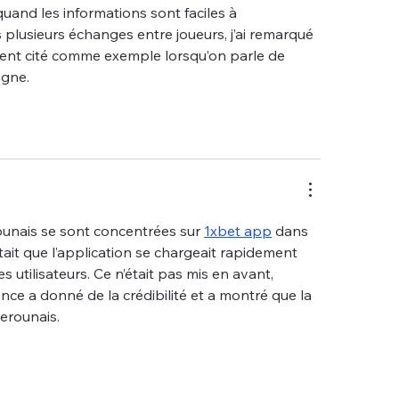
uand les informations sont faciles à 
lusieurs échanges entre joueurs, j’ai remarqué 
vent cité comme exemple lorsqu’on parle de 
igne.
ounais se sont concentrées sur 
1xbet app
 dans 
était que l’application se chargeait rapidement 
s utilisateurs. Ce n’était pas mis en avant, 
ence a donné de la crédibilité et a montré que la 
merounais.