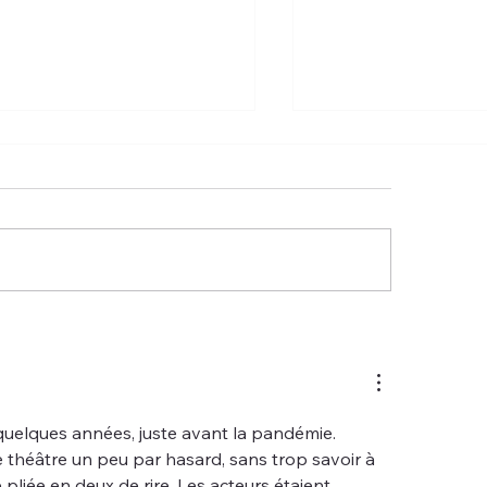
RRIER PICARD : "Le
LA GAZETTE PICA
nom" en représentation
Une nouvelle scè
a Comédie d'Amiens
se divertir
quelques années, juste avant la pandémie. 
 théâtre un peu par hasard, sans trop savoir à 
e pliée en deux de rire. Les acteurs étaient 