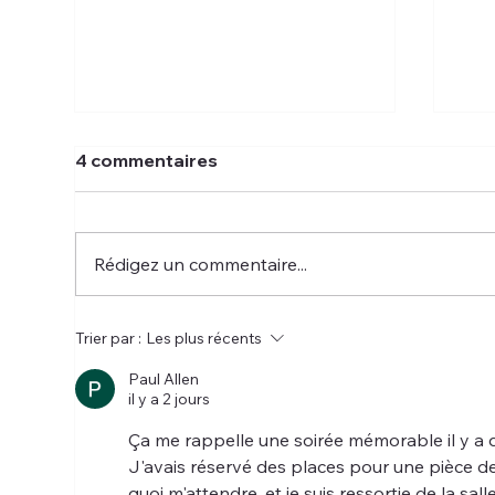
4 commentaires
Rédigez un commentaire...
COURRIER PICARD : Une
COU
Trier par :
Les plus récents
programmation jeune
Pré
public à la Comédie
à l
Paul Allen
il y a 2 jours
d’Amiens pendant les
vacances
Ça me rappelle une soirée mémorable il y a 
J'avais réservé des places pour une pièce de
quoi m'attendre, et je suis ressortie de la sall