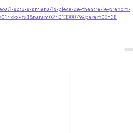
ideos/l-actu-a-amiens/la-piece-de-theatre-le-prenom-
am01=xkxvfx3&param02=01338879&param03=38