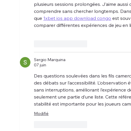
plusieurs sessions prolongées. J’aime aussi q
comprendre sans chercher longtemps. Dans p
que 
1xbet ios app download congo
 est sou
comparer différentes expériences de jeu en l
J'aime
Répondre
Sergio Marquina
07 juin
Des questions soulevées dans les fils camer
des débats sur l’accessibilité. L’observation 
sans interruptions, améliorant l’expérience de
seulement une partie d’une liste. Cette référ
stabilité est importante pour les joueurs ca
Modifié
J'aime
Répondre