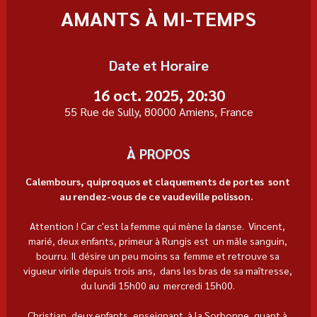
AMANTS À MI-TEMPS
Date et Horaire
16 oct. 2025, 20:30
55 Rue de Sully, 80000 Amiens, France
À PROPOS
Calembours, quiproquos et claquements de portes  sont 
au rendez-vous de ce vaudeville polisson.  
Attention ! Car c'est la femme qui mène la danse.  Vincent, 
marié, deux enfants, primeur à Rungis est  un mâle sanguin, 
bourru. Il désire un peu moins sa  femme et retrouve sa 
vigueur virile depuis trois ans,  dans les bras de sa maîtresse, 
du lundi 15h00 au  mercredi 15h00. 
Christian, deux enfants, enseignant  à la Sorbonne, quant à 