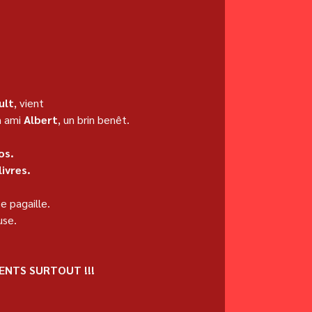
ult
, vient
 ami 
Albert
, un brin benêt.
os.
ivres.
e pagaille.
use.
MENTS SURTOUT !!! 