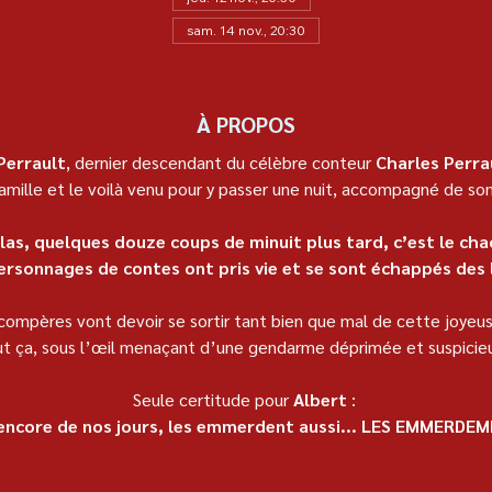
sam. 14 nov., 20:30
À PROPOS
Perrault
, dernier descendant du célèbre conteur 
Charles Perra
famille et le voilà venu pour y passer une nuit, accompagné de son
las, quelques douze coups de minuit plus tard, c’est le cha
ersonnages de contes ont pris vie et se sont échappés des l
ompères vont devoir se sortir tant bien que mal de cette joyeus
t ça, sous l’œil menaçant d’une gendarme déprimée et suspicie
Seule certitude pour 
Albert
 : 
e encore de nos jours, les emmerdent aussi... LES EMMERDE