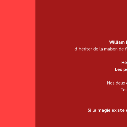
William 
d’hériter de la maison de 
Hé
Les p
Nos deux c
Tou
Si la magie exist