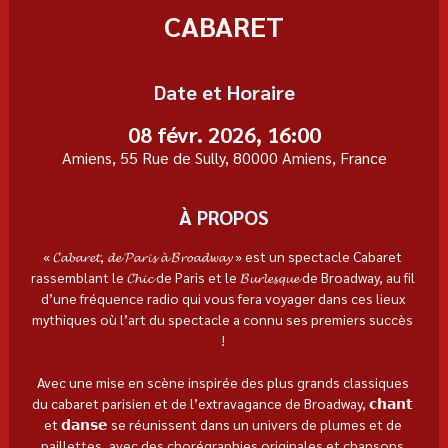
CABARET
Date et Horaire
08 févr. 2026, 16:00
Amiens, 55 Rue de Sully, 80000 Amiens, France
À PROPOS
« 𝓒𝓪𝓫𝓪𝓻𝓮𝓽, 𝓭𝓮 𝓟𝓪𝓻𝓲𝓼 𝓪̀ 𝓑𝓻𝓸𝓪𝓭𝔀𝓪𝔂 » est un spectacle Cabaret 
rassemblant le 𝓒𝓱𝓲𝓬 de Paris et le 𝓑𝓾𝓻𝓵𝓮𝓼𝓺𝓾𝓮 de Broadway, au fil 
d’une fréquence radio qui vous fera voyager dans ces lieux 
mythiques où l’art du spectacle a connu ses premiers succès 
! 
Avec une mise en scène inspirée des plus grands classiques 
du cabaret parisien et de l’extravagance de Broadway, 𝗰𝗵𝗮𝗻𝘁 
et 𝗱𝗮𝗻𝘀𝗲 se réunissent dans un univers de plumes et de 
paillettes, avec des chorégraphies originales et chansons 