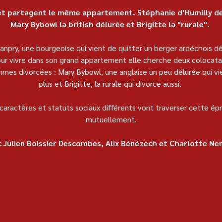
t partagent le même appartement. Stéphanie d'Humilly de
Mary Bybowl la british délurée et Brigitte la "rurale". 
npry, une bourgeoise qui vient de quitter un berger ardéchois d
 Pour vivre dans son grand appartement elle cherche deux colocatair
emmes divorcées : Mary Bybowl, une anglaise un peu délurée qui v
plus et Brigitte, la rurale qui divorce aussi. 
caractères et statuts sociaux différents vont traverser cette ép
mutuellement.
 Julien Boissier Descombes, Alix Bénézech et Charlotte N