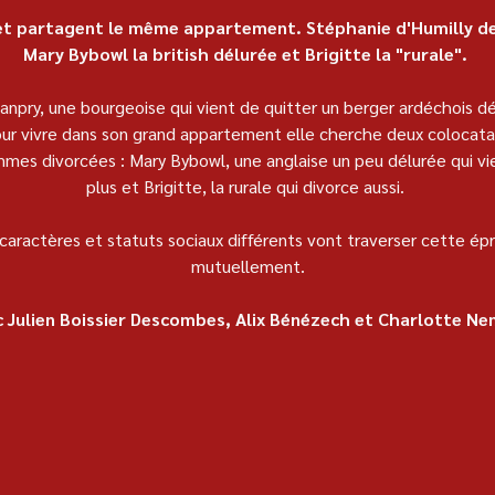
t partagent le même appartement. Stéphanie d'Humilly de
Mary Bybowl la british délurée et Brigitte la "rurale". 
npry, une bourgeoise qui vient de quitter un berger ardéchois d
 Pour vivre dans son grand appartement elle cherche deux colocatair
emmes divorcées : Mary Bybowl, une anglaise un peu délurée qui v
plus et Brigitte, la rurale qui divorce aussi. 
caractères et statuts sociaux différents vont traverser cette ép
mutuellement.
 Julien Boissier Descombes, Alix Bénézech et Charlotte N