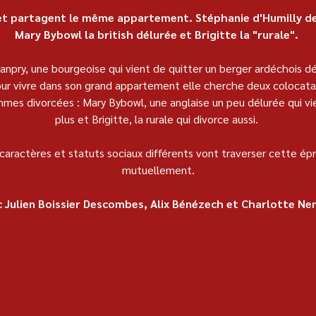
t partagent le même appartement. Stéphanie d'Humilly de
Mary Bybowl la british délurée et Brigitte la "rurale". 
npry, une bourgeoise qui vient de quitter un berger ardéchois d
 Pour vivre dans son grand appartement elle cherche deux colocatair
emmes divorcées : Mary Bybowl, une anglaise un peu délurée qui v
plus et Brigitte, la rurale qui divorce aussi. 
caractères et statuts sociaux différents vont traverser cette ép
mutuellement.
 Julien Boissier Descombes, Alix Bénézech et Charlotte N