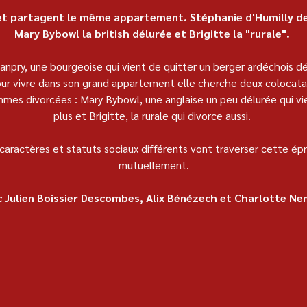
t partagent le même appartement. Stéphanie d'Humilly de
Mary Bybowl la british délurée et Brigitte la "rurale". 
npry, une bourgeoise qui vient de quitter un berger ardéchois d
 Pour vivre dans son grand appartement elle cherche deux colocatair
emmes divorcées : Mary Bybowl, une anglaise un peu délurée qui v
plus et Brigitte, la rurale qui divorce aussi. 
caractères et statuts sociaux différents vont traverser cette ép
mutuellement.
 Julien Boissier Descombes, Alix Bénézech et Charlotte N