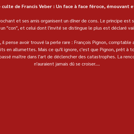
 culte de Francis Veber : Un face à face féroce, émouvant e
ochant et ses amis organisent un dîner de cons. Le principe est s
n "con", et celui dont l'invité se distingue le plus est déclaré va
x, il pense avoir trouvé la perle rare : François Pignon, comptable 
s en allumettes. Mais ce qu'il ignore, c'est que Pignon, prêt à to
 passé maître dans l'art de déclencher des catastrophes. La renco
n'auraient jamais dû se croiser....