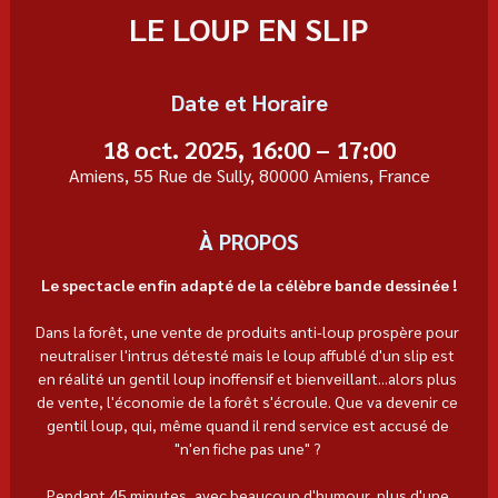
LE LOUP EN SLIP
Date et Horaire
18 oct. 2025, 16:00 – 17:00
Amiens, 55 Rue de Sully, 80000 Amiens, France
À PROPOS
Le spectacle enfin adapté de la célèbre bande dessinée !
Dans la forêt, une vente de produits anti-loup prospère pour 
neutraliser l'intrus détesté mais le loup affublé d'un slip est 
en réalité un gentil loup inoffensif et bienveillant...alors plus 
de vente, l'économie de la forêt s'écroule. Que va devenir ce 
gentil loup, qui, même quand il rend service est accusé de 
"n'en fiche pas une" ? 
Pendant 45 minutes, avec beaucoup d'humour, plus d'une 