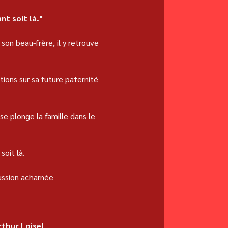
nt soit là."
son beau-frère, il y retrouve 
ions sur sa future paternité 
se plonge la famille dans le 
soit là.
cussion acharnée 
rthur Loisel