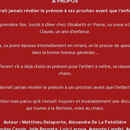
À PROPOS
ait jamais révéler le prénom à ses proches avant que l'enfa
première fois. Invité à dîner chez Elisabeth et Pierre, sa soeur et 
Claude, un ami d'enfance.
a, sa jeune épouse éternellement en retard, on le presse de quest
dans la bonne humeur générale...
ent s'il a déjà choisi un prénom pour l'enfant à naître, sa répon
chaos.
evrait jamais révéler le prénom à ses proches avant que l'enfant 
tion mais parce qu'il s'ensuit toujours et invariablement une dis
qui tourne à la fâcherie, voire au chaos.
Auteur : Matthieu Delaporte, Alexandre De La Patellière
Louise Cassin, Julie Bernata, Loïc Lacoua, Auguste Lagdiri, A