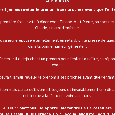
À PROPOS
ait jamais révéler le prénom à ses proches avant que l'enfa
première fois. Invité à dîner chez Elisabeth et Pierre, sa soeur et 
Claude, un ami d'enfance.
a, sa jeune épouse éternellement en retard, on le presse de quest
dans la bonne humeur générale...
ent s'il a déjà choisi un prénom pour l'enfant à naître, sa répon
chaos.
evrait jamais révéler le prénom à ses proches avant que l'enfant 
tion mais parce qu'il s'ensuit toujours et invariablement une dis
qui tourne à la fâcherie, voire au chaos.
Auteur : Matthieu Delaporte, Alexandre De La Patellière
Louise Cassin, Julie Bernata, Loïc Lacoua, Auguste Lagdiri, A