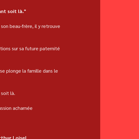
nt soit là."
son beau-frère, il y retrouve 
ions sur sa future paternité 
se plonge la famille dans le 
soit là.
cussion acharnée 
rthur Loisel