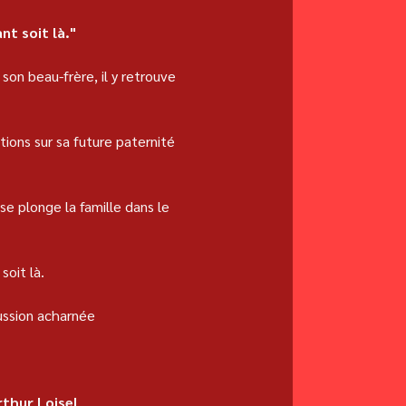
nt soit là."
son beau-frère, il y retrouve 
ions sur sa future paternité 
se plonge la famille dans le 
soit là.
cussion acharnée 
rthur Loisel