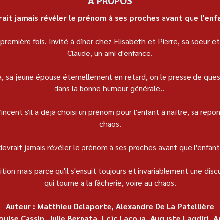
À PROPOS
ait jamais révéler le prénom à ses proches avant que l'enfa
première fois. Invité à dîner chez Elisabeth et Pierre, sa soeur et 
Claude, un ami d'enfance.
a, sa jeune épouse éternellement en retard, on le presse de quest
dans la bonne humeur générale...
ent s'il a déjà choisi un prénom pour l'enfant à naître, sa répon
chaos.
evrait jamais révéler le prénom à ses proches avant que l'enfant 
tion mais parce qu'il s'ensuit toujours et invariablement une dis
qui tourne à la fâcherie, voire au chaos.
Auteur : Matthieu Delaporte, Alexandre De La Patellière
Louise Cassin, Julie Bernata, Loïc Lacoua, Auguste Lagdiri, A