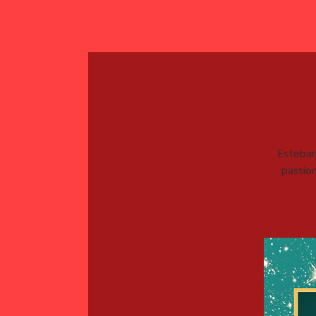
Esteban
passio