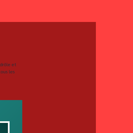
drôle et
ous les