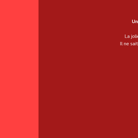
Un
La jol
Il ne sa