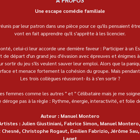
Une escape comédie familiale
réunis par leur patron dans une pièce pour ce qu'ils pensaient êtr
vont en fait apprendre qu'il s'apprête à les licencier.
té, celui-ci leur accorde une dernière faveur : Participer à un E
int de départ d'un grand jeu d'évasion avec épreuves et énigmes à
 sortir du jeu s'ils veulent sauver leur emploi. Alors que la paniqu
 surface et menace fortement la cohésion du groupe. Mais pendant 
Les trois collègues réussiront- ils à s'en sortir ?
s femmes comme les autres " et " Célibataire mais je me soigne
déroge pas à la règle : Rythme, énergie, interactivité, et folie d
Auteur : Manuel Montero
Artistes : Julien Giustiniani, Fabrice Simon, Manuel Montero,
t Chesné, Christophe Rogaut, Emilien Fabrizio, Jérôme Sau,
Laget