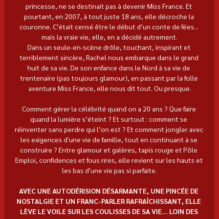
princesse, ne se destinait pas à devenir Miss France. Et 
pourtant, en 2007, à tout juste 18 ans, elle décroche la 
couronne. C’était censé être le début d’un conte de fées... 
mais la vraie vie, elle, en a décidé autrement.
Dans un seule-en-scène drôle, touchant, inspirant et 
terriblement sincère, Rachel nous embarque dans le grand 
huit de sa vie. De son enfance dans le Nord à sa vie de 
trentenaire (pas toujours glamour), en passant par la folle 
aventure Miss France, elle nous dit tout. Ou presque.
Comment gérer la célébrité quand on a 20 ans ? Que faire 
quand la lumière s’éteint ? Et surtout : comment se 
réinventer sans perdre qui l’on est ? Et comment jongler avec 
les exigences d'une vie de famille, tout en continuant à se 
construire ? Entre glamour et galères, tapis rouge et Pôle 
Emploi, confidences et fous rires, elle revient sur les hauts et 
les bas d'une vie pas si parfaite.
AVEC UNE AUTODÉRISION DÉSARMANTE, UNE PINCÉE DE 
NOSTALGIE ET UN FRANC-PARLER RAFRAÎCHISSANT, ELLE 
LÈVE LE VOILE SUR LES COULISSES DE SA VIE... LOIN DES 