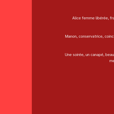
 Alice femme libérée, fraîchement divorcée, décide de s'inscrire sur un site de rencontres histoire de pimenter sa 
 Manon, conservatrice, coincée et mariée depuis 10 ans, déboule chez Alice pour lui avouer un secret qu'elle ne peut plus 
 Une soirée, un canapé, beaucoup de vin et c'est la débandade pour Alice et Manon qui vont se confronter à la réalité des 
me