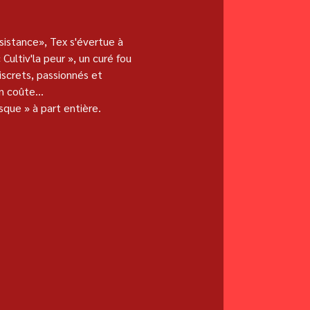
ésistance», Tex s'évertue à 
Cultiv'la peur », un curé fou 
iscrets, passionnés et 
n coûte...
que » à part entière.