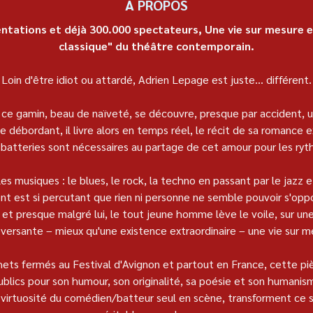
À PROPOS
ntations et déjà 300.000 spectateurs, Une vie sur mesure e
classique" du théâtre contemporain.
Loin d'être idiot ou attardé, Adrien Lepage est juste... différent.
ce gamin, beau de naïveté, se découvre, presque par accident, un
 débordant, il livre alors en temps réel, le récit de sa romance e
batteries sont nécessaires au partage de cet amour pour les ry
es musiques : le blues, le rock, la techno en passant par le jazz 
nt est si percutant que rien ni personne ne semble pouvoir s'oppos
, et presque malgré lui, le tout jeune homme lève le voile, sur une
versante – mieux qu'une existence extraordinaire – une vie sur m
chets fermés au Festival d'Avignon et partout en France, cette pi
ublics pour son humour, son originalité, sa poésie et son humanism
 virtuosité du comédien/batteur seul en scène, transforment ce 