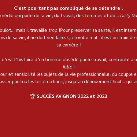
C’est pourtant pas compliqué de se détendre !
édie qui parle de la vie, du travail, des femmes et de... 
Dirty D
ulot… mais il travaille trop !Pour préserver sa santé, il est inte
s de sa vie, il ne doit rien faire. Ça tombe mal : il est en train de
sa carrière !
, c’est l’histoire d’un homme obsédé par le travail, confronté à
folle
 !
r et sensibilité les sujets de la vie professionnelle, du couple e
sser par toutes les émotions, jusqu’au dénouement final... qui en
🏆 
SUCCÈS AVIGNON 2022 et 2023